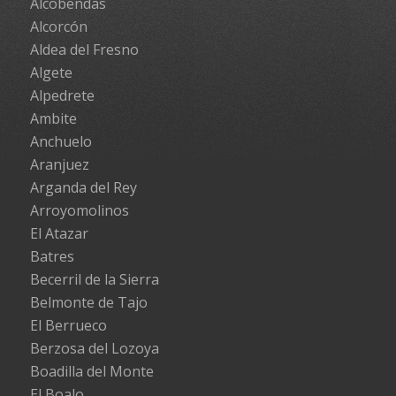
Alcobendas
Alcorcón
Aldea del Fresno
Algete
Alpedrete
Ambite
Anchuelo
Aranjuez
Arganda del Rey
Arroyomolinos
El Atazar
Batres
Becerril de la Sierra
Belmonte de Tajo
El Berrueco
Berzosa del Lozoya
Boadilla del Monte
El Boalo