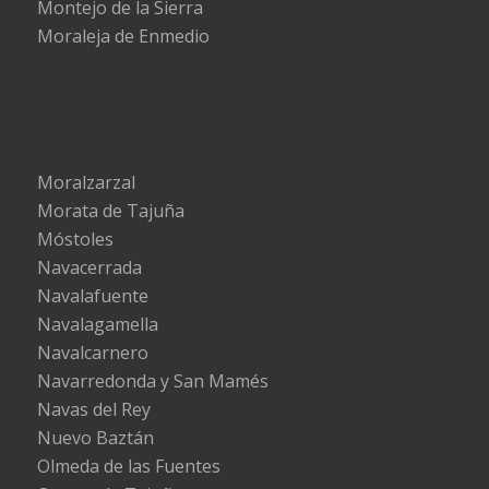
Montejo de la Sierra
Moraleja de Enmedio
Moralzarzal
Morata de Tajuña
Móstoles
Navacerrada
Navalafuente
Navalagamella
Navalcarnero
Navarredonda y San Mamés
Navas del Rey
Nuevo Baztán
Olmeda de las Fuentes