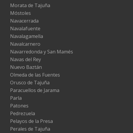
Morata de Tajuña
Móstoles
Navacerrada
Navalafuente
Navalagamella
Navalcarnero
Navarredonda y San Mamés
Navas del Rey
Nuevo Baztán
Olmeda de las Fuentes
Orusco de Tajuña
Paracuellos de Jarama
Parla
Patones
Pedrezuela
Pelayos de la Presa
Perales de Tajuña