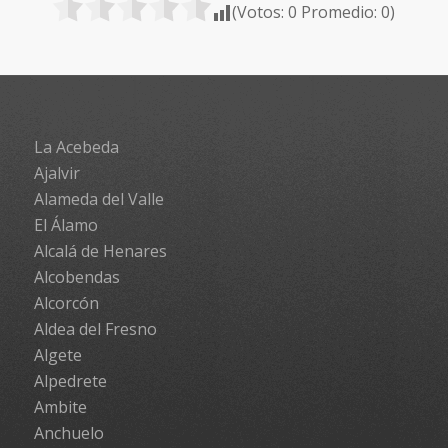
(Votos:
0
Promedio:
0
)
La Acebeda
Ajalvir
Alameda del Valle
El Álamo
Alcalá de Henares
Alcobendas
Alcorcón
Aldea del Fresno
Algete
Alpedrete
Ambite
Anchuelo