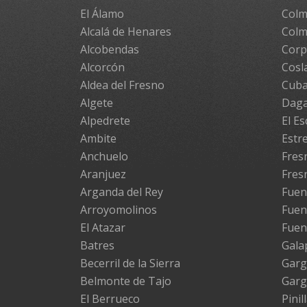
El Álamo
Colm
Alcalá de Henares
Colm
Alcobendas
Cor
Alcorcón
Cosl
Aldea del Fresno
Cuba
Algete
Daga
Alpedrete
El Es
Ambite
Estr
Anchuelo
Fresn
Aranjuez
Fres
Arganda del Rey
Fuen
Arroyomolinos
Fuen
El Atazar
Fuen
Batres
Gala
Becerril de la Sierra
Garg
Belmonte de Tajo
Garg
El Berrueco
Pinil