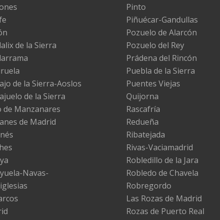
ones
Pinto
fe
Piñuécar-Gandullas
ón
Pozuelo de Alarcón
lix de la Sierra
Pozuelo del Rey
darrama
Prádena del Rincón
iruela
Puebla de la Sierra
ajo de la Sierra-Aoslos
Puentes Viejas
ajuelo de la Sierra
Quijorna
 de Manzanares
Rascafría
nes de Madrid
Redueña
nés
Ribatejada
hes
Rivas-Vaciamadrid
ya
Robledillo de la Jara
yuela-Navas-
Robledo de Chavela
iglesias
Robregordo
arcos
Las Rozas de Madrid
id
Rozas de Puerto Real