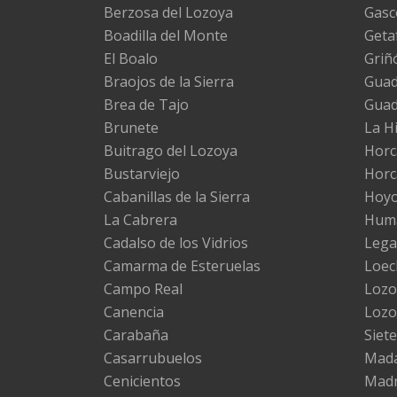
Berzosa del Lozoya
Gasc
Boadilla del Monte
Geta
El Boalo
Griñ
Braojos de la Sierra
Guada
Brea de Tajo
Gua
Brunete
La H
Buitrago del Lozoya
Horc
Bustarviejo
Horc
Cabanillas de la Sierra
Hoyo
La Cabrera
Huma
Cadalso de los Vidrios
Lega
Camarma de Esteruelas
Loec
Campo Real
Lozo
Canencia
Lozo
Carabaña
Siete
Casarrubuelos
Mad
Cenicientos
Madr