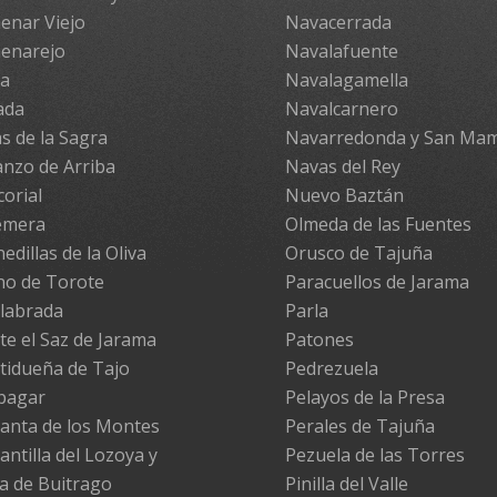
enar Viejo
Navacerrada
enarejo
Navalafuente
pa
Navalagamella
ada
Navalcarnero
s de la Sagra
Navarredonda y San Ma
nzo de Arriba
Navas del Rey
corial
Nuevo Baztán
emera
Olmeda de las Fuentes
edillas de la Oliva
Orusco de Tajuña
no de Torote
Paracuellos de Jarama
labrada
Parla
te el Saz de Jarama
Patones
tidueña de Tajo
Pedrezuela
pagar
Pelayos de la Presa
anta de los Montes
Perales de Tajuña
antilla del Lozoya y
Pezuela de las Torres
la de Buitrago
Pinilla del Valle