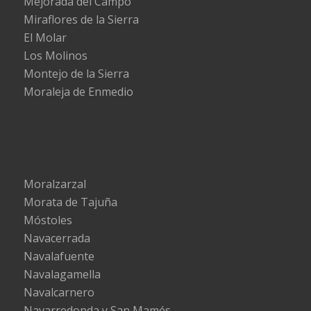
Mejorada del Campo
Miraflores de la Sierra
El Molar
Los Molinos
Montejo de la Sierra
Moraleja de Enmedio
Moralzarzal
Morata de Tajuña
Móstoles
Navacerrada
Navalafuente
Navalagamella
Navalcarnero
Navarredonda y San Mamés