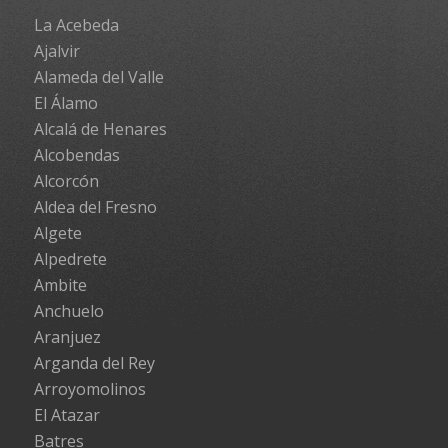
La Acebeda
Ajalvir
Alameda del Valle
El Álamo
Alcalá de Henares
Alcobendas
Alcorcón
Aldea del Fresno
Algete
Alpedrete
Ambite
Anchuelo
Aranjuez
Arganda del Rey
Arroyomolinos
El Atazar
Batres