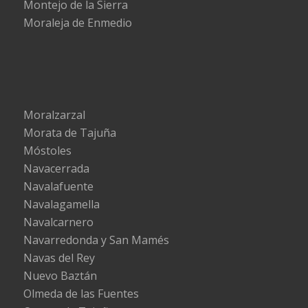
Montejo de la Sierra
Moraleja de Enmedio
Moralzarzal
Morata de Tajuña
Móstoles
Navacerrada
Navalafuente
Navalagamella
Navalcarnero
Navarredonda y San Mamés
Navas del Rey
Nuevo Baztán
Olmeda de las Fuentes