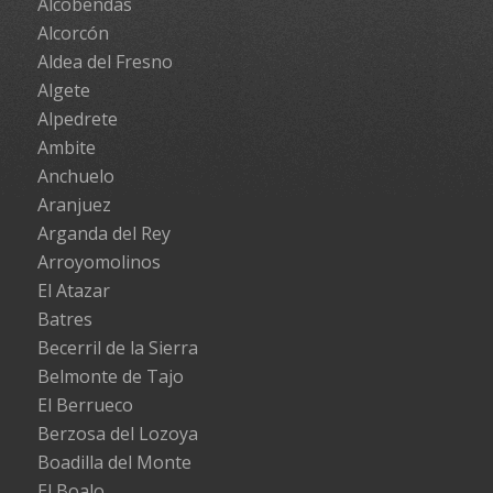
Alcobendas
Alcorcón
Aldea del Fresno
Algete
Alpedrete
Ambite
Anchuelo
Aranjuez
Arganda del Rey
Arroyomolinos
El Atazar
Batres
Becerril de la Sierra
Belmonte de Tajo
El Berrueco
Berzosa del Lozoya
Boadilla del Monte
El Boalo