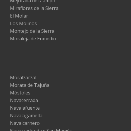
Mejorada del Campo
Miraflores de la Sierra
El Molar
Los Molinos
Montejo de la Sierra
Moraleja de Enmedio
Moralzarzal
Morata de Tajuña
Móstoles
Navacerrada
Navalafuente
Navalagamella
Navalcarnero
Navarredonda y San Mamés