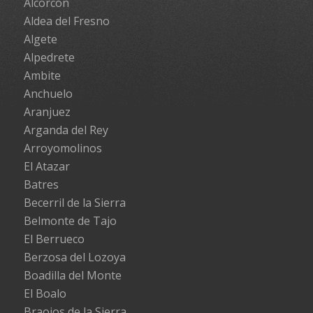
Alcorcón
Aldea del Fresno
Algete
Alpedrete
Ambite
Anchuelo
Aranjuez
Arganda del Rey
Arroyomolinos
El Atazar
Batres
Becerril de la Sierra
Belmonte de Tajo
El Berrueco
Berzosa del Lozoya
Boadilla del Monte
El Boalo
Braojos de la Sierra