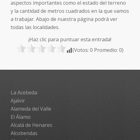
aspectos importantes como el estado del terreno
y la cantidad de metros cuadrados en la que vamos
a trabajar. Abajo de nuestra página podrá ver
todas las localidades.
¡Haz clic para puntuar esta entrada!
(Votos:
0
Promedio:
0
)
La Acebeda
Ajalvir
Alameda del Valle
El Álamo
Alcalá de Henares
Alcobendas