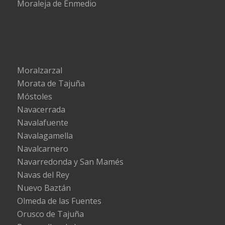
Moraleja de Enmedio
Moralzarzal
Morata de Tajuña
Móstoles
Navacerrada
Navalafuente
Navalagamella
Navalcarnero
Navarredonda y San Mamés
Navas del Rey
Nuevo Baztán
Olmeda de las Fuentes
Orusco de Tajuña