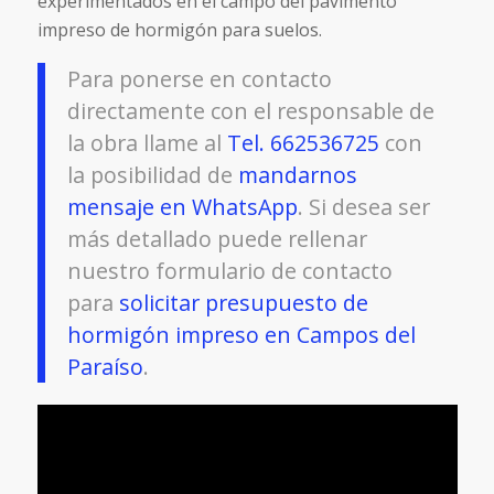
experimentados en el campo del pavimento
impreso de hormigón para suelos.
Para ponerse en contacto
directamente con el responsable de
la obra llame al
Tel. 662536725
con
la posibilidad de
mandarnos
mensaje en WhatsApp
. Si desea ser
más detallado puede rellenar
nuestro formulario de contacto
para
solicitar presupuesto de
hormigón impreso en Campos del
Paraíso
.