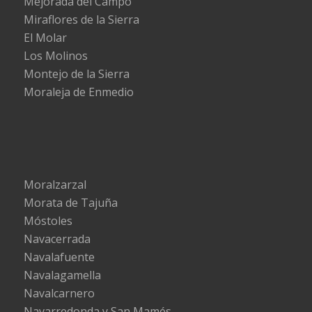
Mejorada del Campo
Miraflores de la Sierra
El Molar
Los Molinos
Montejo de la Sierra
Moraleja de Enmedio
Moralzarzal
Morata de Tajuña
Móstoles
Navacerrada
Navalafuente
Navalagamella
Navalcarnero
Navarredonda y San Mamés