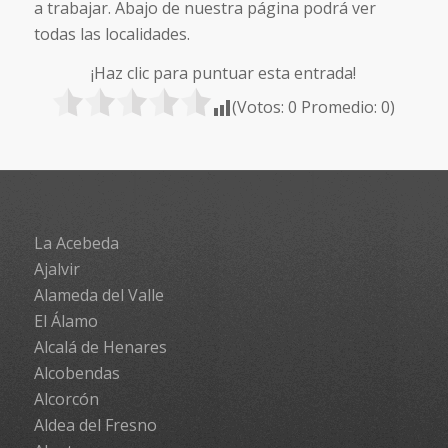
a trabajar. Abajo de nuestra página podrá ver
todas las localidades.
¡Haz clic para puntuar esta entrada!
(Votos:
0
Promedio:
0
)
La Acebeda
Ajalvir
Alameda del Valle
El Álamo
Alcalá de Henares
Alcobendas
Alcorcón
Aldea del Fresno