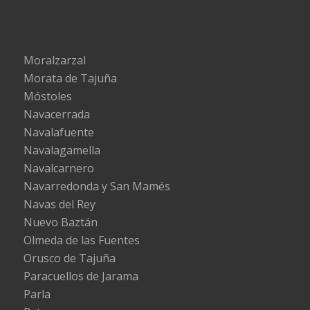
Moralzarzal
Morata de Tajuña
Móstoles
Navacerrada
Navalafuente
Navalagamella
Navalcarnero
Navarredonda y San Mamés
Navas del Rey
Nuevo Baztán
Olmeda de las Fuentes
Orusco de Tajuña
Paracuellos de Jarama
Parla