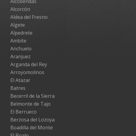
Alcobendas
Alcorcón
Aldea del Fresno
Algete
Alpedrete
Ambite
Anchuelo
Aranjuez
Arganda del Rey
Arroyomolinos
El Atazar
Batres
Becerril de la Sierra
Belmonte de Tajo
El Berrueco
Berzosa del Lozoya
Boadilla del Monte
El Boalo