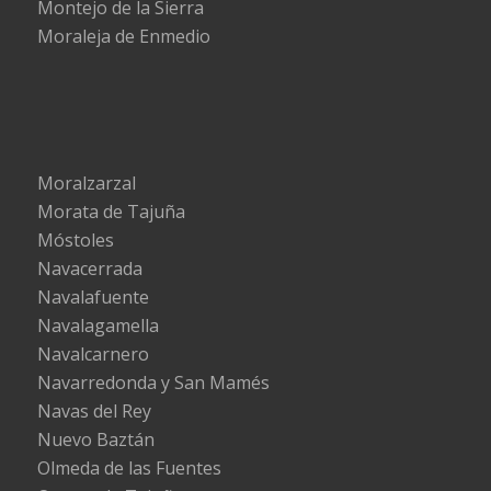
Montejo de la Sierra
Moraleja de Enmedio
Moralzarzal
Morata de Tajuña
Móstoles
Navacerrada
Navalafuente
Navalagamella
Navalcarnero
Navarredonda y San Mamés
Navas del Rey
Nuevo Baztán
Olmeda de las Fuentes