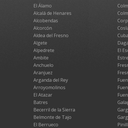
El Álamo
Colm
Alcalá de Henares
Colm
Alcobendas
Cor
Alcorcón
Cosl
Aldea del Fresno
Cuba
Algete
Daga
Alpedrete
El Es
Ambite
Estr
Anchuelo
Fresn
Aranjuez
Fres
Arganda del Rey
Fuen
Arroyomolinos
Fuen
El Atazar
Fuen
Batres
Gala
Becerril de la Sierra
Garg
Belmonte de Tajo
Garg
El Berrueco
Pinil