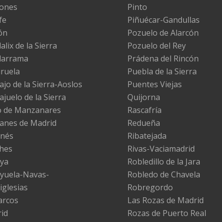
ones
Pinto
fe
Piñuécar-Gandullas
ón
Pozuelo de Alarcón
lix de la Sierra
Pozuelo del Rey
darrama
Prádena del Rincón
iruela
Puebla de la Sierra
ajo de la Sierra-Aoslos
Puentes Viejas
ajuelo de la Sierra
Quijorna
 de Manzanares
Rascafría
nes de Madrid
Redueña
nés
Ribatejada
hes
Rivas-Vaciamadrid
ya
Robledillo de la Jara
yuela-Navas-
Robledo de Chavela
iglesias
Robregordo
arcos
Las Rozas de Madrid
id
Rozas de Puerto Real