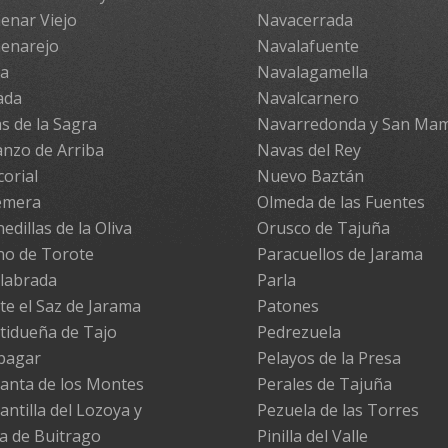
enar Viejo
Navacerrada
enarejo
Navalafuente
pa
Navalagamella
ada
Navalcarnero
s de la Sagra
Navarredonda y San Ma
nzo de Arriba
Navas del Rey
corial
Nuevo Baztán
emera
Olmeda de las Fuentes
edillas de la Oliva
Orusco de Tajuña
no de Torote
Paracuellos de Jarama
labrada
Parla
te el Saz de Jarama
Patones
tidueña de Tajo
Pedrezuela
pagar
Pelayos de la Presa
anta de los Montes
Perales de Tajuña
antilla del Lozoya y
Pezuela de las Torres
la de Buitrago
Pinilla del Valle