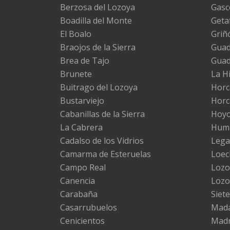
Berzosa del Lozoya
Gasc
Boadilla del Monte
Geta
El Boalo
Griñ
Braojos de la Sierra
Guada
Brea de Tajo
Gua
Brunete
La H
Buitrago del Lozoya
Horc
Bustarviejo
Horc
Cabanillas de la Sierra
Hoyo
La Cabrera
Huma
Cadalso de los Vidrios
Lega
Camarma de Esteruelas
Loec
Campo Real
Lozo
Canencia
Lozo
Carabaña
Siete
Casarrubuelos
Mad
Cenicientos
Madr