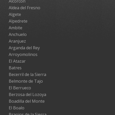
Alcorcón
Aldea del Fresno
Algete
Alpedrete
Ambite
Anchuelo
Aranjuez
Arganda del Rey
Arroyomolinos
El Atazar
Batres
Becerril de la Sierra
Belmonte de Tajo
El Berrueco
Berzosa del Lozoya
Boadilla del Monte
El Boalo
Braojos de la Sierra