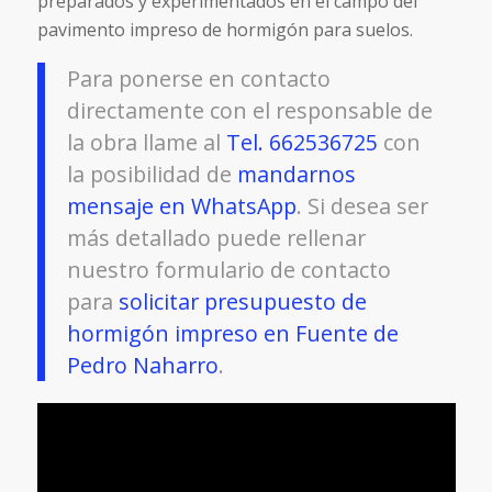
preparados y experimentados en el campo del
pavimento impreso de hormigón para suelos.
Para ponerse en contacto
directamente con el responsable de
la obra llame al
Tel. 662536725
con
la posibilidad de
mandarnos
mensaje en WhatsApp
. Si desea ser
más detallado puede rellenar
nuestro formulario de contacto
para
solicitar presupuesto de
hormigón impreso en Fuente de
Pedro Naharro
.