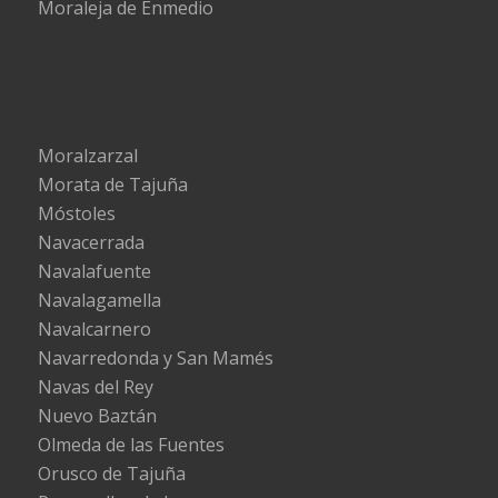
Moraleja de Enmedio
Moralzarzal
Morata de Tajuña
Móstoles
Navacerrada
Navalafuente
Navalagamella
Navalcarnero
Navarredonda y San Mamés
Navas del Rey
Nuevo Baztán
Olmeda de las Fuentes
Orusco de Tajuña