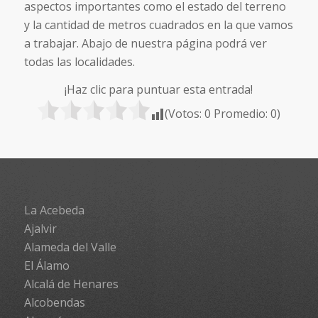
aspectos importantes como el estado del terreno
y la cantidad de metros cuadrados en la que vamos
a trabajar. Abajo de nuestra página podrá ver
todas las localidades.
¡Haz clic para puntuar esta entrada!
(Votos:
0
Promedio:
0
)
La Acebeda
Ajalvir
Alameda del Valle
El Álamo
Alcalá de Henares
Alcobendas