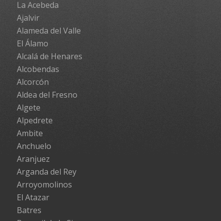
La Acebeda
Ajalvir
Alameda del Valle
El Álamo
Alcalá de Henares
Alcobendas
Alcorcón
Aldea del Fresno
Algete
Alpedrete
Ambite
Anchuelo
Aranjuez
Arganda del Rey
Arroyomolinos
El Atazar
Batres