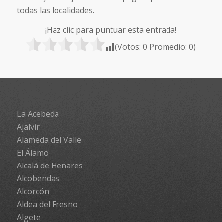
todas las localidades.
¡Haz clic para puntuar esta entrada!
(Votos:
0
Promedio:
0
)
La Acebeda
Ajalvir
Alameda del Valle
El Álamo
Alcalá de Henares
Alcobendas
Alcorcón
Aldea del Fresno
Algete