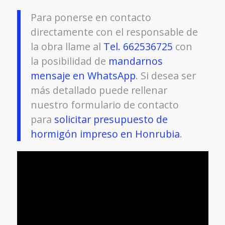
Para ponerse en contacto
directamente con el responsable de
la obra llame al
Tel. 662536725
con
la posibilidad de
mandarnos
mensaje en WhatsApp
. Si desea ser
más detallado puede rellenar
nuestro formulario de contacto
para
solicitar presupuesto de
hormigón impreso en Honrubia
.