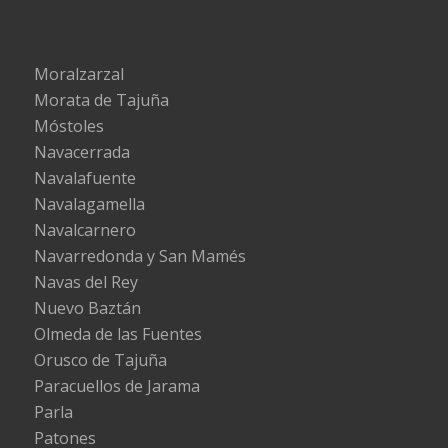
Moralzarzal
Morata de Tajuña
Móstoles
Navacerrada
Navalafuente
Navalagamella
Navalcarnero
Navarredonda y San Mamés
Navas del Rey
Nuevo Baztán
Olmeda de las Fuentes
Orusco de Tajuña
Paracuellos de Jarama
Parla
Patones