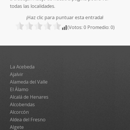
todas las localidades.
¡Haz clic para puntuar esta entrada!
(Votos:
0
Promedio:
0
)
La Acebeda
Ajalvir
Alameda del Valle
El Álamo
Alcalá de Henares
Alcobendas
Alcorcón
Aldea del Fresno
Algete