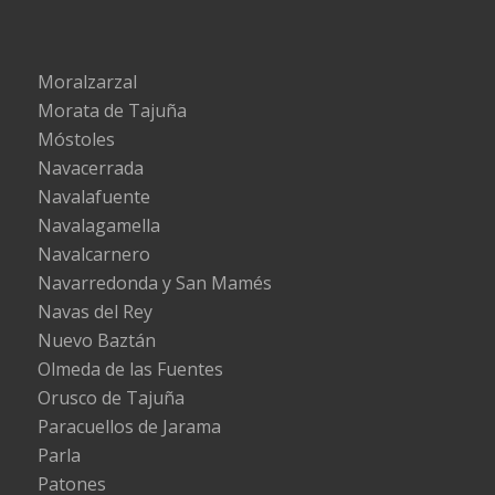
Moralzarzal
Morata de Tajuña
Móstoles
Navacerrada
Navalafuente
Navalagamella
Navalcarnero
Navarredonda y San Mamés
Navas del Rey
Nuevo Baztán
Olmeda de las Fuentes
Orusco de Tajuña
Paracuellos de Jarama
Parla
Patones