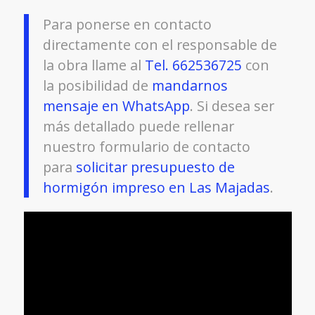
Para ponerse en contacto
directamente con el responsable de
la obra llame al
Tel. 662536725
con
la posibilidad de
mandarnos
mensaje en WhatsApp
. Si desea ser
más detallado puede rellenar
nuestro formulario de contacto
para
solicitar presupuesto de
hormigón impreso en Las Majadas
.