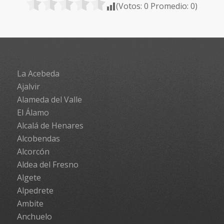
(Votos:
0
Promedio:
0
)
La Acebeda
Ajalvir
Alameda del Valle
El Álamo
Alcalá de Henares
Alcobendas
Alcorcón
Aldea del Fresno
Algete
Alpedrete
Ambite
Anchuelo