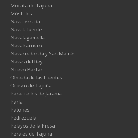
Morata de Tajuña
Móstoles
Navacerrada
Navalafuente
Navalagamella
Navalcarnero
Navarredonda y San Mamés
Navas del Rey
Nuevo Baztán
Olmeda de las Fuentes
Orusco de Tajuña
Paracuellos de Jarama
Parla
Patones
Pedrezuela
Pelayos de la Presa
Perales de Tajuña