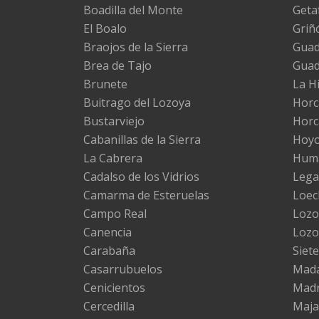
Boadilla del Monte
Geta
El Boalo
Griñ
Braojos de la Sierra
Guada
Brea de Tajo
Gua
Brunete
La H
Buitrago del Lozoya
Horc
Bustarviejo
Horc
Cabanillas de la Sierra
Hoyo
La Cabrera
Huma
Cadalso de los Vidrios
Lega
Camarma de Esteruelas
Loec
Campo Real
Lozo
Canencia
Lozo
Carabaña
Siete
Casarrubuelos
Mad
Cenicientos
Madr
Cercedilla
Maj