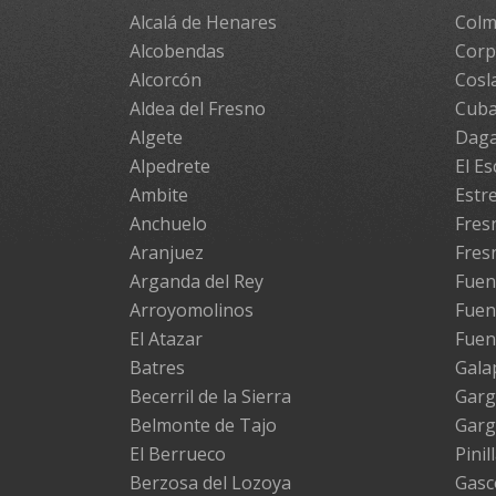
Alcalá de Henares
Colm
Alcobendas
Cor
Alcorcón
Cosl
Aldea del Fresno
Cuba
Algete
Daga
Alpedrete
El Es
Ambite
Estr
Anchuelo
Fresn
Aranjuez
Fres
Arganda del Rey
Fuen
Arroyomolinos
Fuen
El Atazar
Fuen
Batres
Gala
Becerril de la Sierra
Garg
Belmonte de Tajo
Garg
El Berrueco
Pinil
Berzosa del Lozoya
Gasc