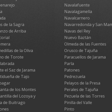
enarejo
Navalafuente
pa
Navalagamella
ada
Navalcarnero
s de la Sagra
Navarredonda y San Ma
nzo de Arriba
Navas del Rey
corial
Nuevo Baztán
emera
Olmeda de las Fuentes
edillas de la Oliva
Orusco de Tajuña
no de Torote
Paracuellos de Jarama
labrada
Parla
te el Saz de Jarama
Patones
tidueña de Tajo
Pedrezuela
pagar
Pelayos de la Presa
anta de los Montes
Perales de Tajuña
antilla del Lozoya y
Pezuela de las Torres
la de Buitrago
Pinilla del Valle
ones
Pinto