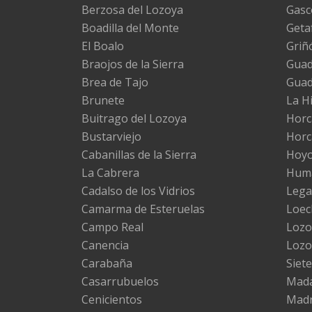
Berzosa del Lozoya
Gasc
Boadilla del Monte
Geta
El Boalo
Griñ
Braojos de la Sierra
Guada
Brea de Tajo
Gua
Brunete
La H
Buitrago del Lozoya
Horc
Bustarviejo
Horc
Cabanillas de la Sierra
Hoyo
La Cabrera
Huma
Cadalso de los Vidrios
Lega
Camarma de Esteruelas
Loec
Campo Real
Lozo
Canencia
Lozo
Carabaña
Siete
Casarrubuelos
Mad
Cenicientos
Madr