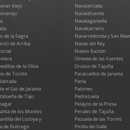
enar Viejo
Navacerrada
enarejo
Navalafuente
pa
Navalagamella
ada
Navalcarnero
s de la Sagra
Navarredonda y San Ma
nzo de Arriba
Navas del Rey
corial
Nuevo Baztán
emera
Olmeda de las Fuentes
edillas de la Oliva
Orusco de Tajuña
no de Torote
Paracuellos de Jarama
labrada
Parla
te el Saz de Jarama
Patones
tidueña de Tajo
Pedrezuela
pagar
Pelayos de la Presa
anta de los Montes
Perales de Tajuña
antilla del Lozoya y
Pezuela de las Torres
la de Buitrago
Pinilla del Valle