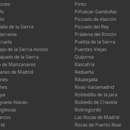
ones
Pinto
fe
Piñuécar-Gandullas
ón
Pozuelo de Alarcón
lix de la Sierra
Pozuelo del Rey
darrama
Prádena del Rincón
iruela
Puebla de la Sierra
ajo de la Sierra-Aoslos
Puentes Viejas
ajuelo de la Sierra
Quijorna
 de Manzanares
Rascafría
nes de Madrid
Redueña
nés
Ribatejada
hes
Rivas-Vaciamadrid
ya
Robledillo de la Jara
yuela-Navas-
Robledo de Chavela
iglesias
Robregordo
arcos
Las Rozas de Madrid
id
Rozas de Puerto Real