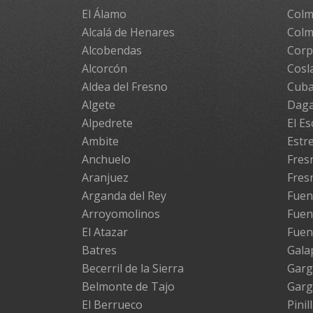
El Álamo
Colm
Alcalá de Henares
Colm
Alcobendas
Cor
Alcorcón
Cosl
Aldea del Fresno
Cuba
Algete
Daga
Alpedrete
El Es
Ambite
Estr
Anchuelo
Fresn
Aranjuez
Fres
Arganda del Rey
Fuen
Arroyomolinos
Fuen
El Atazar
Fuen
Batres
Gala
Becerril de la Sierra
Garg
Belmonte de Tajo
Garg
El Berrueco
Pinil