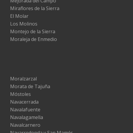
Mejorada del Campo
Miraflores de la Sierra
El Molar
Los Molinos
Montejo de la Sierra
Moraleja de Enmedio
Moralzarzal
Morata de Tajuña
Móstoles
Navacerrada
Navalafuente
Navalagamella
Navalcarnero
Navarredonda y San Mamés