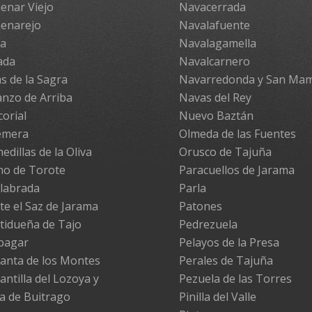
enar Viejo
Navacerrada
enarejo
Navalafuente
pa
Navalagamella
ada
Navalcarnero
s de la Sagra
Navarredonda y San Ma
nzo de Arriba
Navas del Rey
corial
Nuevo Baztán
emera
Olmeda de las Fuentes
edillas de la Oliva
Orusco de Tajuña
no de Torote
Paracuellos de Jarama
labrada
Parla
te el Saz de Jarama
Patones
tidueña de Tajo
Pedrezuela
pagar
Pelayos de la Presa
anta de los Montes
Perales de Tajuña
antilla del Lozoya y
Pezuela de las Torres
la de Buitrago
Pinilla del Valle