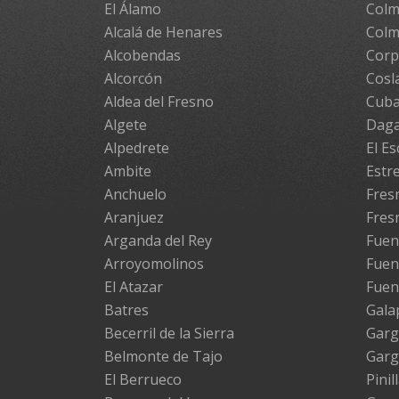
El Álamo
Colm
Alcalá de Henares
Colm
Alcobendas
Cor
Alcorcón
Cosl
Aldea del Fresno
Cuba
Algete
Daga
Alpedrete
El Es
Ambite
Estr
Anchuelo
Fresn
Aranjuez
Fres
Arganda del Rey
Fuen
Arroyomolinos
Fuen
El Atazar
Fuen
Batres
Gala
Becerril de la Sierra
Garg
Belmonte de Tajo
Garg
El Berrueco
Pinil