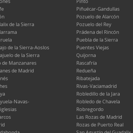
ones
Pinto
fe
Piñuécar-Gandullas
ón
Pozuelo de Alarcón
lix de la Sierra
Pozuelo del Rey
darrama
Prádena del Rincón
iruela
Puebla de la Sierra
ajo de la Sierra-Aoslos
Puentes Viejas
ajuelo de la Sierra
Quijorna
 de Manzanares
Rascafría
nes de Madrid
Redueña
nés
Ribatejada
hes
Rivas-Vaciamadrid
ya
Robledillo de la Jara
yuela-Navas-
Robledo de Chavela
iglesias
Robregordo
arcos
Las Rozas de Madrid
id
Rozas de Puerto Real
adahonda
San Agustín del Guadalix