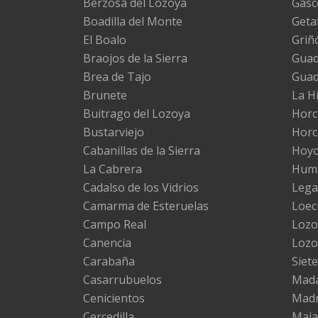
Berzosa del Lozoya
Gasc
Boadilla del Monte
Geta
El Boalo
Griñ
Braojos de la Sierra
Guada
Brea de Tajo
Gua
Brunete
La H
Buitrago del Lozoya
Horc
Bustarviejo
Horc
Cabanillas de la Sierra
Hoyo
La Cabrera
Huma
Cadalso de los Vidrios
Lega
Camarma de Esteruelas
Loec
Campo Real
Lozo
Canencia
Lozo
Carabaña
Siete
Casarrubuelos
Mad
Cenicientos
Madr
Cercedilla
Maj