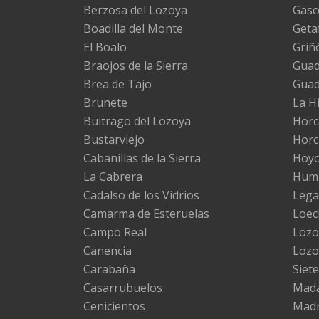
Berzosa del Lozoya
Gasc
Boadilla del Monte
Geta
El Boalo
Griñ
Braojos de la Sierra
Guada
Brea de Tajo
Gua
Brunete
La H
Buitrago del Lozoya
Horc
Bustarviejo
Horc
Cabanillas de la Sierra
Hoyo
La Cabrera
Huma
Cadalso de los Vidrios
Lega
Camarma de Esteruelas
Loec
Campo Real
Lozo
Canencia
Lozo
Carabaña
Siete
Casarrubuelos
Mad
Cenicientos
Madr