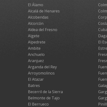
El Álamo
Colm
Alcalá de Henares
Colm
Alcobendas
Cor
Alcorcón
Cosl
Aldea del Fresno
Cuba
Algete
Daga
Alpedrete
El Es
Ambite
Estr
Anchuelo
Fresn
Aranjuez
Fres
Arganda del Rey
Fuen
Arroyomolinos
Fuen
El Atazar
Fuen
Batres
Gala
Becerril de la Sierra
Garg
Belmonte de Tajo
Garg
El Berrueco
Pinil