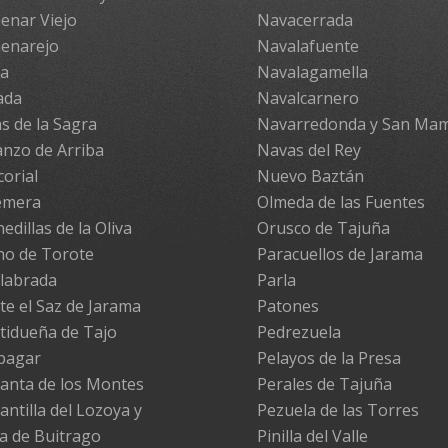
enar Viejo
Navacerrada
enarejo
Navalafuente
pa
Navalagamella
ada
Navalcarnero
s de la Sagra
Navarredonda y San Ma
nzo de Arriba
Navas del Rey
corial
Nuevo Baztán
emera
Olmeda de las Fuentes
edillas de la Oliva
Orusco de Tajuña
no de Torote
Paracuellos de Jarama
labrada
Parla
te el Saz de Jarama
Patones
tidueña de Tajo
Pedrezuela
pagar
Pelayos de la Presa
anta de los Montes
Perales de Tajuña
antilla del Lozoya y
Pezuela de las Torres
la de Buitrago
Pinilla del Valle