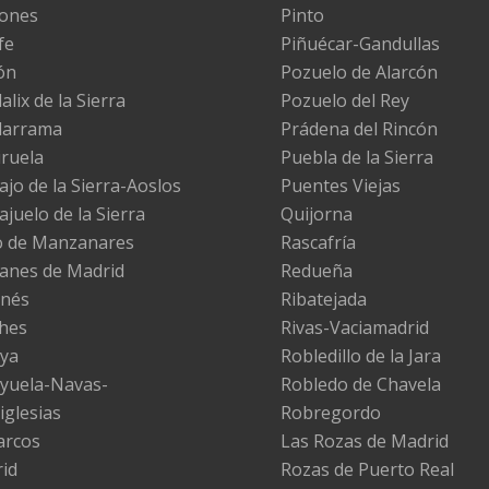
ones
Pinto
fe
Piñuécar-Gandullas
ón
Pozuelo de Alarcón
lix de la Sierra
Pozuelo del Rey
darrama
Prádena del Rincón
iruela
Puebla de la Sierra
ajo de la Sierra-Aoslos
Puentes Viejas
ajuelo de la Sierra
Quijorna
 de Manzanares
Rascafría
nes de Madrid
Redueña
nés
Ribatejada
hes
Rivas-Vaciamadrid
ya
Robledillo de la Jara
yuela-Navas-
Robledo de Chavela
iglesias
Robregordo
arcos
Las Rozas de Madrid
id
Rozas de Puerto Real