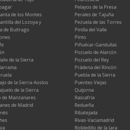
pagar
Pelayos de la Presa
anta de los Montes
Perales de Tajuña
antilla del Lozoya y
Pezuela de las Torres
la de Buitrago
Pinilla del Valle
ones
Pinto
fe
Piñuécar-Gandullas
ón
Pozuelo de Alarcón
lix de la Sierra
Pozuelo del Rey
darrama
Prádena del Rincón
iruela
Puebla de la Sierra
ajo de la Sierra-Aoslos
Puentes Viejas
ajuelo de la Sierra
Quijorna
 de Manzanares
Rascafría
nes de Madrid
Redueña
nés
Ribatejada
hes
Rivas-Vaciamadrid
ya
Robledillo de la Jara