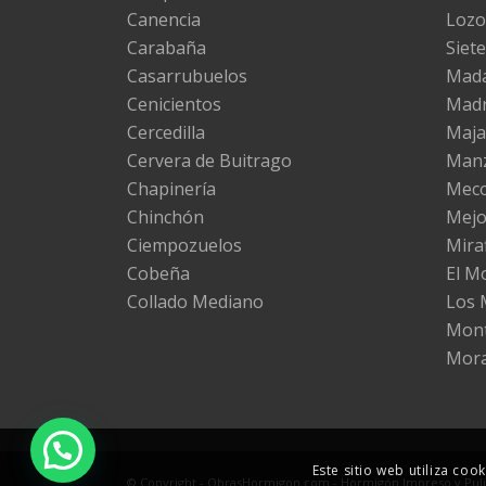
Canencia
Lozo
Carabaña
Siete
Casarrubuelos
Mad
Cenicientos
Madr
Cercedilla
Maj
Cervera de Buitrago
Manz
Chapinería
Mec
Chinchón
Mejo
Ciempozuelos
Miraf
Cobeña
El M
Collado Mediano
Los 
Mont
Mora
Este sitio web utiliza co
© Copyright - ObrasHormigon.com - Hormigón Impreso y Pulid