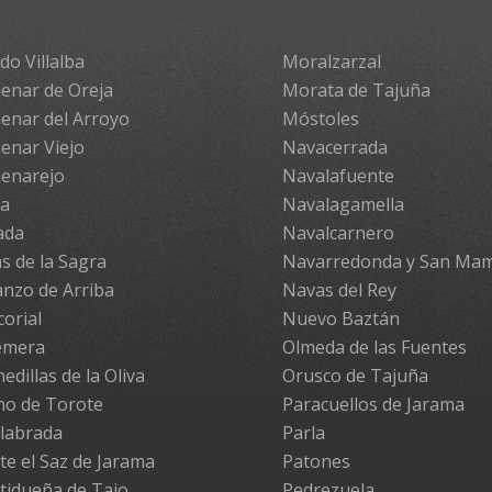
do Villalba
Moralzarzal
enar de Oreja
Morata de Tajuña
enar del Arroyo
Móstoles
enar Viejo
Navacerrada
enarejo
Navalafuente
pa
Navalagamella
ada
Navalcarnero
s de la Sagra
Navarredonda y San Ma
nzo de Arriba
Navas del Rey
corial
Nuevo Baztán
emera
Olmeda de las Fuentes
edillas de la Oliva
Orusco de Tajuña
no de Torote
Paracuellos de Jarama
labrada
Parla
te el Saz de Jarama
Patones
tidueña de Tajo
Pedrezuela