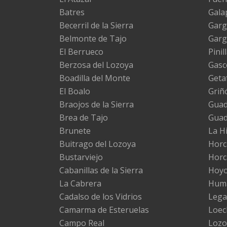
Batres
Gala
Becerril de la Sierra
Garg
Belmonte de Tajo
Garg
El Berrueco
Pinil
Berzosa del Lozoya
Gasc
Boadilla del Monte
Geta
El Boalo
Griñ
Braojos de la Sierra
Guada
Brea de Tajo
Gua
Brunete
La H
Buitrago del Lozoya
Horc
Bustarviejo
Horc
Cabanillas de la Sierra
Hoyo
La Cabrera
Huma
Cadalso de los Vidrios
Lega
Camarma de Esteruelas
Loec
Campo Real
Lozo