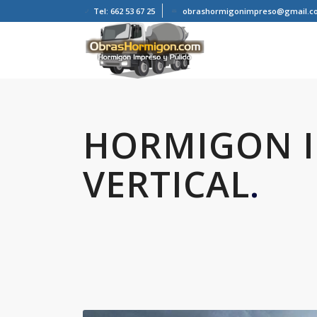
Tel: 662 53 67 25
obrashormigonimpreso@gmail.c
HORMIGON 
VERTICAL
.