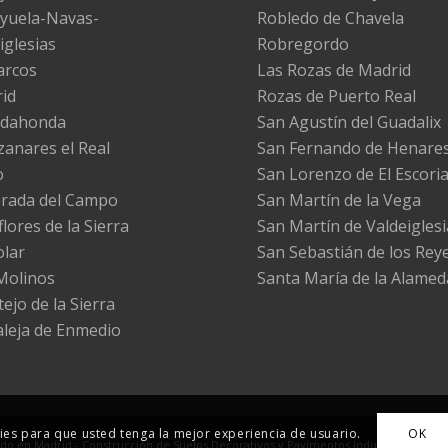
yuela-Navas-
Robledo de Chavela
iglesias
Robregordo
arcos
Las Rozas de Madrid
id
Rozas de Puerto Real
adahonda
San Agustín del Guadalix
anares el Real
San Fernando de Henare
o
San Lorenzo de El Escoria
rada del Campo
San Martín de la Vega
lores de la Sierra
San Martín de Valdeiglesi
olar
San Sebastián de los Rey
Molinos
Santa María de la Alamed
ejo de la Sierra
leja de Enmedio
okies para que usted tenga la mejor experiencia de usuario.
OK
o en Madrid - Construcción de Suelos Decorativos y Pavimentos Industriales