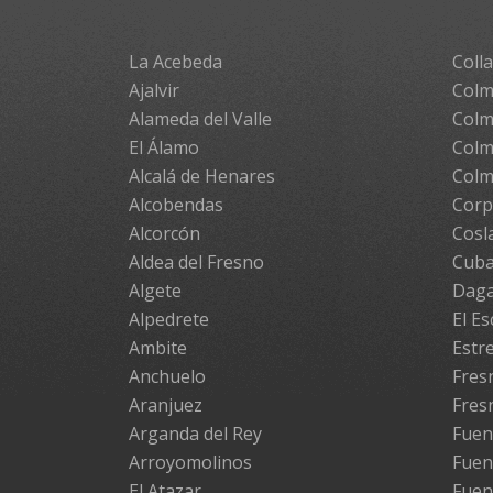
La Acebeda
Colla
Ajalvir
Colm
Alameda del Valle
Colm
El Álamo
Colm
Alcalá de Henares
Colm
Alcobendas
Cor
Alcorcón
Cosl
Aldea del Fresno
Cuba
Algete
Daga
Alpedrete
El Es
Ambite
Estr
Anchuelo
Fresn
Aranjuez
Fres
Arganda del Rey
Fuen
Arroyomolinos
Fuen
El Atazar
Fuen