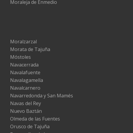
Moraleja de Enmedio
Moralzarzal
Morata de Tajuña
Móstoles
Navacerrada
Navalafuente
Navalagamella
Navalcarnero
Navarredonda y San Mamés
Navas del Rey
Nuevo Baztán
Olmeda de las Fuentes
Orusco de Tajuña