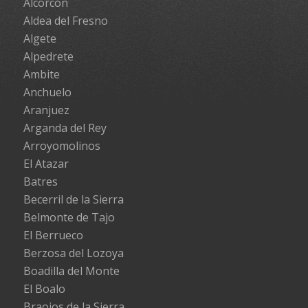
Alcorcón
Aldea del Fresno
Algete
Alpedrete
Ambite
Anchuelo
Aranjuez
Arganda del Rey
Arroyomolinos
El Atazar
Batres
Becerril de la Sierra
Belmonte de Tajo
El Berrueco
Berzosa del Lozoya
Boadilla del Monte
El Boalo
Braojos de la Sierra