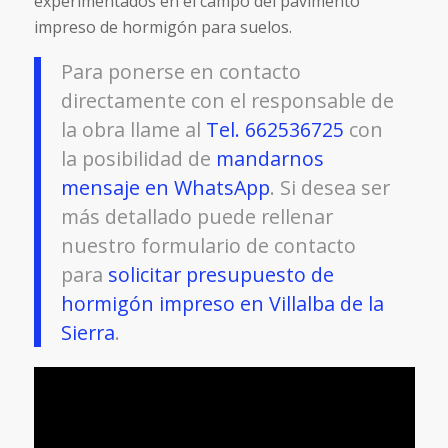
experimentados en el campo del pavimento
impreso de hormigón para suelos.
Para ponerse en contacto
directamente con el responsable de
la obra llame al
Tel. 662536725
con
la posibilidad de
mandarnos
mensaje en WhatsApp
. Si desea ser
más detallado puede rellenar
nuestro formulario de contacto
para
solicitar presupuesto de
hormigón impreso en Villalba de la
Sierra
.