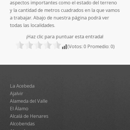
aspectos importantes como el estado del terreno
y la cantidad de metros cuadrados en la que vamos
a trabajar. Abajo de nuestra página podrá ver
todas las localidades.
¡Haz clic para puntuar esta entrada!
(Votos:
0
Promedio:
0
)
La Acebeda
Ajalvir
Alameda del Valle
El Álamo
Alcalá de Henares
Alcobendas