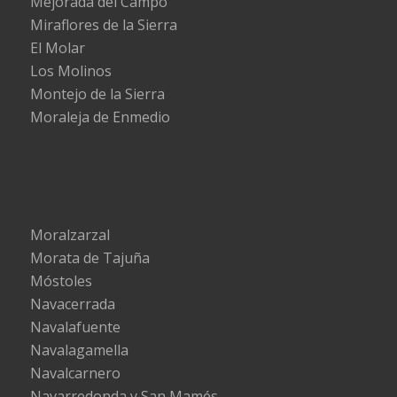
Mejorada del Campo
Miraflores de la Sierra
El Molar
Los Molinos
Montejo de la Sierra
Moraleja de Enmedio
Moralzarzal
Morata de Tajuña
Móstoles
Navacerrada
Navalafuente
Navalagamella
Navalcarnero
Navarredonda y San Mamés