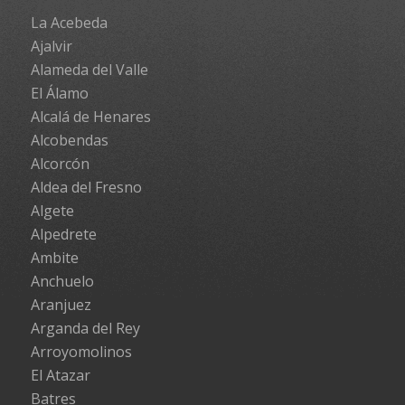
La Acebeda
Ajalvir
Alameda del Valle
El Álamo
Alcalá de Henares
Alcobendas
Alcorcón
Aldea del Fresno
Algete
Alpedrete
Ambite
Anchuelo
Aranjuez
Arganda del Rey
Arroyomolinos
El Atazar
Batres