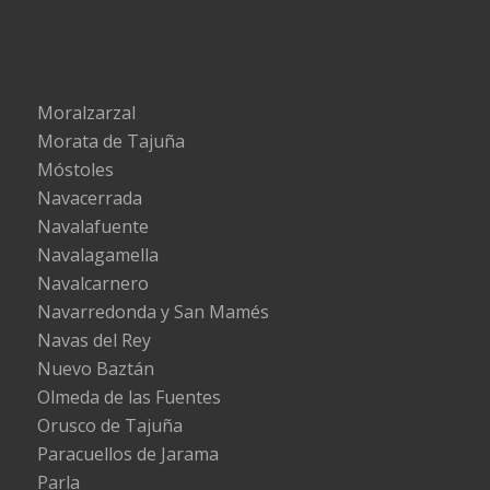
Moralzarzal
Morata de Tajuña
Móstoles
Navacerrada
Navalafuente
Navalagamella
Navalcarnero
Navarredonda y San Mamés
Navas del Rey
Nuevo Baztán
Olmeda de las Fuentes
Orusco de Tajuña
Paracuellos de Jarama
Parla