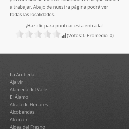
a trabajar. Abajo de nuestra página podrá ver
todas las localidades.
¡Haz clic para puntuar esta entrada!
(Votos:
0
Promedio:
0
)
La Acebeda
Ajalvir
Alameda del Valle
El Álamo
Alcalá de Henares
Alcobendas
Alcorcón
Aldea del Fresno