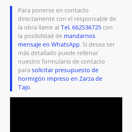
Para ponerse en contacto
directamente con el responsable de
la obra llame al
Tel. 662536725
con
la posibilidad de
mandarnos
mensaje en WhatsApp
. Si desea ser
más detallado puede rellenar
nuestro formulario de contacto
para
solicitar presupuesto de
hormigón impreso en Zarza de
Tajo
.