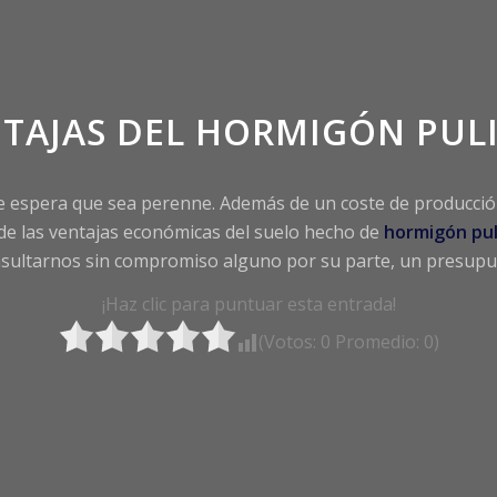
TAJAS DEL HORMIGÓN PUL
e espera que sea perenne. Además de un coste de producción 
e las ventajas económicas del suelo hecho de
hormigón pul
onsultarnos sin compromiso alguno por su parte, un presupue
¡Haz clic para puntuar esta entrada!
(Votos:
0
Promedio:
0
)