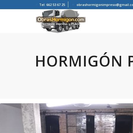
Tel: 662 53 67 25
obrashormigonimpreso@gmail.c
HORMIGÓN 