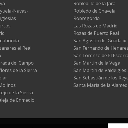
ya
Robledillo de la Jara
yuela-Navas-
Robledo de Chavela
iglesias
Robregordo
arcos
Las Rozas de Madrid
id
Rozas de Puerto Real
adahonda
San Agustín del Guadalix
anares el Real
San Fernando de Henare
o
San Lorenzo de El Escoria
rada del Campo
San Martín de la Vega
lores de la Sierra
San Martín de Valdeiglesi
olar
San Sebastián de los Rey
Molinos
Santa María de la Alamed
ejo de la Sierra
leja de Enmedio