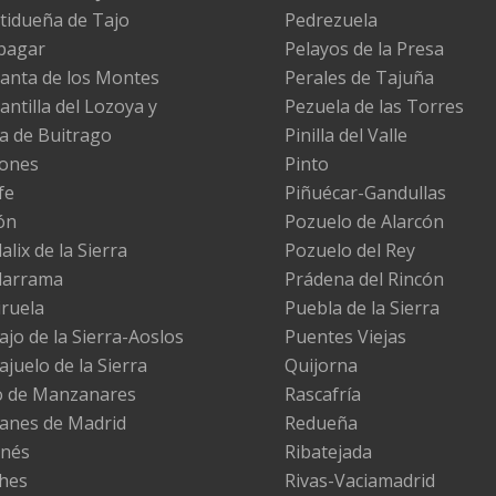
tidueña de Tajo
Pedrezuela
pagar
Pelayos de la Presa
anta de los Montes
Perales de Tajuña
antilla del Lozoya y
Pezuela de las Torres
la de Buitrago
Pinilla del Valle
ones
Pinto
fe
Piñuécar-Gandullas
ón
Pozuelo de Alarcón
lix de la Sierra
Pozuelo del Rey
darrama
Prádena del Rincón
iruela
Puebla de la Sierra
ajo de la Sierra-Aoslos
Puentes Viejas
ajuelo de la Sierra
Quijorna
 de Manzanares
Rascafría
nes de Madrid
Redueña
nés
Ribatejada
hes
Rivas-Vaciamadrid