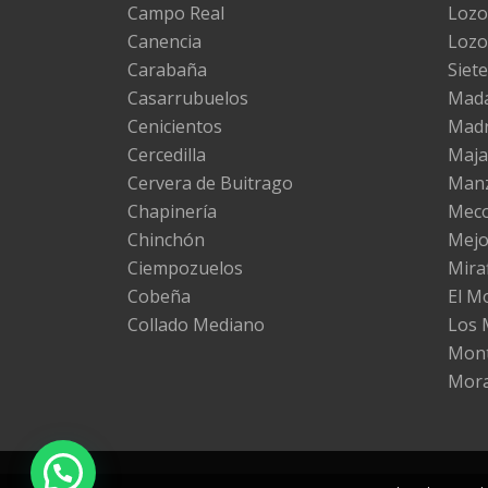
Campo Real
Lozo
Canencia
Lozo
Carabaña
Siete
Casarrubuelos
Mad
Cenicientos
Madr
Cercedilla
Maj
Cervera de Buitrago
Manz
Chapinería
Mec
Chinchón
Mejo
Ciempozuelos
Miraf
Cobeña
El M
Collado Mediano
Los 
Mont
Mora