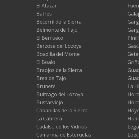
El Atazar
Fuen
Batres
Gala
Becerril de la Sierra
Garg
Belmonte de Tajo
Garg
El Berrueco
Pinil
Berzosa del Lozoya
Gasc
Boadilla del Monte
Geta
El Boalo
Griñ
Braojos de la Sierra
Guada
Brea de Tajo
Gua
Brunete
La H
Buitrago del Lozoya
Horc
Bustarviejo
Horc
Cabanillas de la Sierra
Hoyo
La Cabrera
Huma
Cadalso de los Vidrios
Lega
Camarma de Esteruelas
Loec