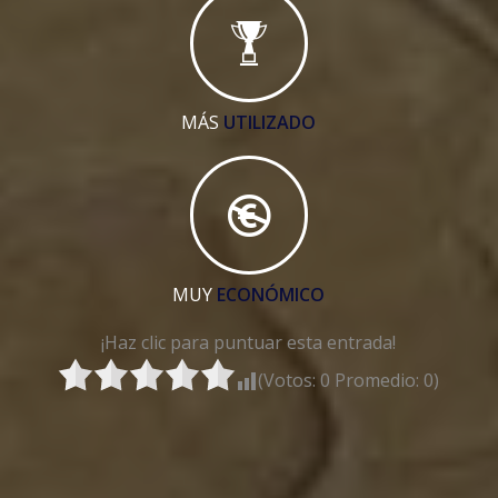
MÁS
UTILIZADO
MUY
ECONÓMICO
¡Haz clic para puntuar esta entrada!
(Votos:
0
Promedio:
0
)