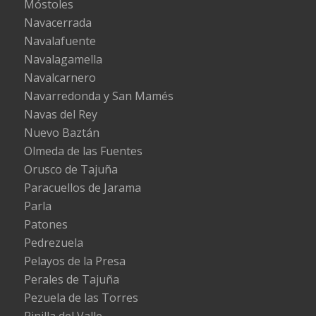
Móstoles
Navacerrada
Navalafuente
Navalagamella
Navalcarnero
Navarredonda y San Mamés
Navas del Rey
Nuevo Baztán
Olmeda de las Fuentes
Orusco de Tajuña
Paracuellos de Jarama
Parla
Patones
Pedrezuela
Pelayos de la Presa
Perales de Tajuña
Pezuela de las Torres
Pinilla del Valle