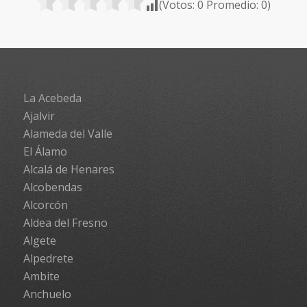
(Votos:
0
Promedio:
0
)
La Acebeda
Ajalvir
Alameda del Valle
El Álamo
Alcalá de Henares
Alcobendas
Alcorcón
Aldea del Fresno
Algete
Alpedrete
Ambite
Anchuelo