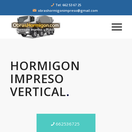
Tel: 662 53 67 25
obrashormigonimpreso@gmail.com
HORMIGON
IMPRESO
VERTICAL
.
662536725