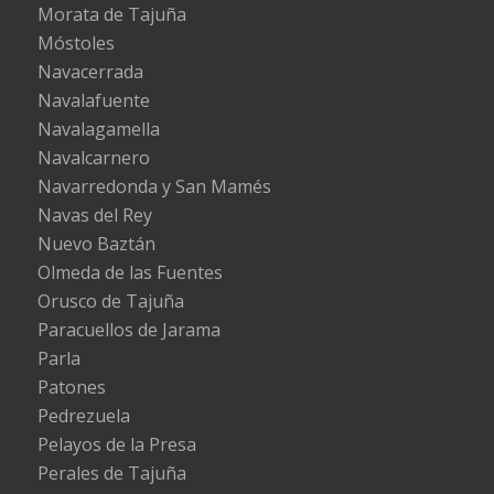
Morata de Tajuña
Móstoles
Navacerrada
Navalafuente
Navalagamella
Navalcarnero
Navarredonda y San Mamés
Navas del Rey
Nuevo Baztán
Olmeda de las Fuentes
Orusco de Tajuña
Paracuellos de Jarama
Parla
Patones
Pedrezuela
Pelayos de la Presa
Perales de Tajuña