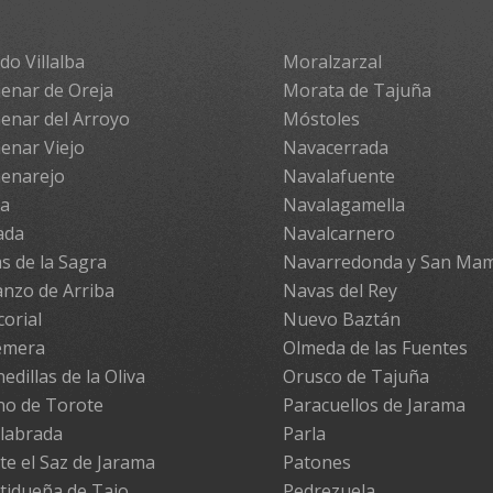
do Villalba
Moralzarzal
enar de Oreja
Morata de Tajuña
enar del Arroyo
Móstoles
enar Viejo
Navacerrada
enarejo
Navalafuente
pa
Navalagamella
ada
Navalcarnero
s de la Sagra
Navarredonda y San Ma
nzo de Arriba
Navas del Rey
corial
Nuevo Baztán
emera
Olmeda de las Fuentes
edillas de la Oliva
Orusco de Tajuña
no de Torote
Paracuellos de Jarama
labrada
Parla
te el Saz de Jarama
Patones
tidueña de Tajo
Pedrezuela