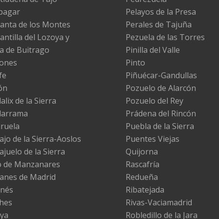
pagar
Pelayos de la Presa
anta de los Montes
Perales de Tajuña
antilla del Lozoya y
Pezuela de las Torres
la de Buitrago
Pinilla del Valle
ones
Pinto
fe
Piñuécar-Gandullas
ón
Pozuelo de Alarcón
lix de la Sierra
Pozuelo del Rey
darrama
Prádena del Rincón
iruela
Puebla de la Sierra
ajo de la Sierra-Aoslos
Puentes Viejas
ajuelo de la Sierra
Quijorna
 de Manzanares
Rascafría
nes de Madrid
Redueña
nés
Ribatejada
hes
Rivas-Vaciamadrid
ya
Robledillo de la Jara