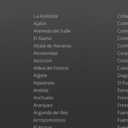
La Acebeda
Colla
Ajalvir
Colm
Alameda del Valle
Colm
El Álamo
Colm
Alcalá de Henares
Colm
Alcobendas
Cor
Alcorcón
Cosl
Aldea del Fresno
Cuba
Algete
Daga
Alpedrete
El Es
Ambite
Estr
Anchuelo
Fresn
Aranjuez
Fres
Arganda del Rey
Fuen
Arroyomolinos
Fuen
El Atazar
Fuen