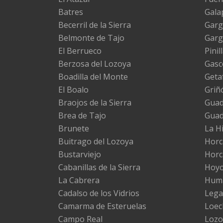
Batres
Gala
Becerril de la Sierra
Garg
Belmonte de Tajo
Garg
El Berrueco
Pinil
Berzosa del Lozoya
Gasc
Boadilla del Monte
Geta
El Boalo
Griñ
Braojos de la Sierra
Guada
Brea de Tajo
Gua
Brunete
La H
Buitrago del Lozoya
Horc
Bustarviejo
Horc
Cabanillas de la Sierra
Hoyo
La Cabrera
Huma
Cadalso de los Vidrios
Lega
Camarma de Esteruelas
Loec
Campo Real
Lozo