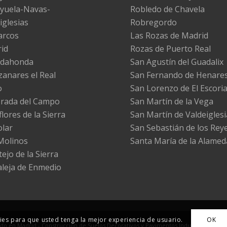
yuela-Navas-
Robledo de Chavela
iglesias
Robregordo
arcos
Las Rozas de Madrid
id
Rozas de Puerto Real
adahonda
San Agustín del Guadalix
anares el Real
San Fernando de Henare
o
San Lorenzo de El Escoria
rada del Campo
San Martín de la Vega
lores de la Sierra
San Martín de Valdeiglesi
olar
San Sebastián de los Rey
Molinos
Santa María de la Alamed
ejo de la Sierra
leja de Enmedio
okies para que usted tenga la mejor experiencia de usuario.
OK
o en Madrid - Construcción de Suelos Decorativos y Pavimentos Industriales