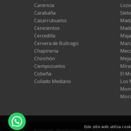
Canencia
Lozo
Carabaña
Siete
Casarrubuelos
Mad
Cenicientos
Madr
Cercedilla
Maj
Cervera de Buitrago
Manz
Chapinería
Mec
Chinchón
Mejo
Ciempozuelos
Miraf
Cobeña
El M
Collado Mediano
Los 
Mont
Mora
Este sitio web utiliza co
© Copyright - ObrasHormigon.com - Hormigón Impreso y Pulid