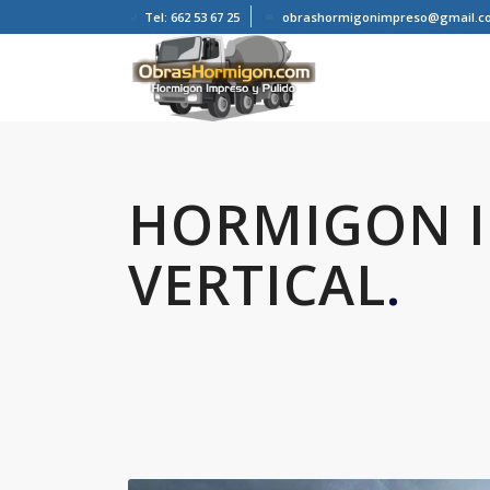
Tel: 662 53 67 25
obrashormigonimpreso@gmail.c
HORMIGON 
VERTICAL
.