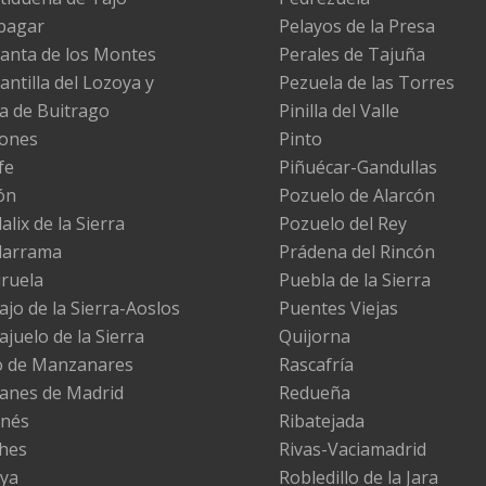
pagar
Pelayos de la Presa
anta de los Montes
Perales de Tajuña
antilla del Lozoya y
Pezuela de las Torres
la de Buitrago
Pinilla del Valle
ones
Pinto
fe
Piñuécar-Gandullas
ón
Pozuelo de Alarcón
lix de la Sierra
Pozuelo del Rey
darrama
Prádena del Rincón
iruela
Puebla de la Sierra
ajo de la Sierra-Aoslos
Puentes Viejas
ajuelo de la Sierra
Quijorna
 de Manzanares
Rascafría
nes de Madrid
Redueña
nés
Ribatejada
hes
Rivas-Vaciamadrid
ya
Robledillo de la Jara