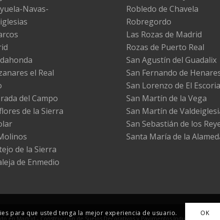
yuela-Navas-
Robledo de Chavela
iglesias
Robregordo
arcos
Las Rozas de Madrid
id
Rozas de Puerto Real
adahonda
San Agustín del Guadalix
anares el Real
San Fernando de Henare
o
San Lorenzo de El Escoria
rada del Campo
San Martín de la Vega
lores de la Sierra
San Martín de Valdeiglesi
olar
San Sebastián de los Rey
Molinos
Santa María de la Alamed
ejo de la Sierra
leja de Enmedio
okies para que usted tenga la mejor experiencia de usuario.
OK
o en Madrid - Construcción de Suelos Decorativos y Pavimentos Industriales