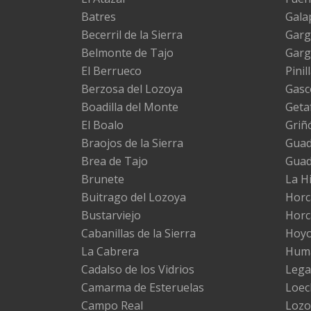
Batres
Gala
Becerril de la Sierra
Garg
Belmonte de Tajo
Garg
El Berrueco
Pinil
Berzosa del Lozoya
Gasc
Boadilla del Monte
Geta
El Boalo
Griñ
Braojos de la Sierra
Guada
Brea de Tajo
Gua
Brunete
La H
Buitrago del Lozoya
Horc
Bustarviejo
Horc
Cabanillas de la Sierra
Hoyo
La Cabrera
Huma
Cadalso de los Vidrios
Lega
Camarma de Esteruelas
Loec
Campo Real
Lozo