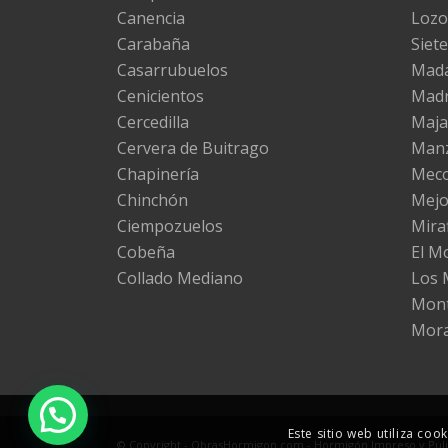
Canencia
Lozo
Carabaña
Siete
Casarrubuelos
Mad
Cenicientos
Madr
Cercedilla
Maj
Cervera de Buitrago
Manz
Chapinería
Mec
Chinchón
Mejo
Ciempozuelos
Miraf
Cobeña
El M
Collado Mediano
Los 
Mont
Mora
Este sitio web utiliza co
© Copyright - ObrasHormigon.com - Hormigón Impreso y Pulid