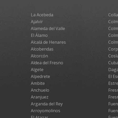
La Acebeda
Colla
Ajalvir
Colm
Alameda del Valle
Colm
El Álamo
Colm
Alcalá de Henares
Colm
Alcobendas
Cor
Alcorcón
Cosl
Aldea del Fresno
Cuba
Algete
Daga
Alpedrete
El Es
Ambite
Estr
Anchuelo
Fresn
Aranjuez
Fres
Arganda del Rey
Fuen
Arroyomolinos
Fuen
El Atazar
Fuen