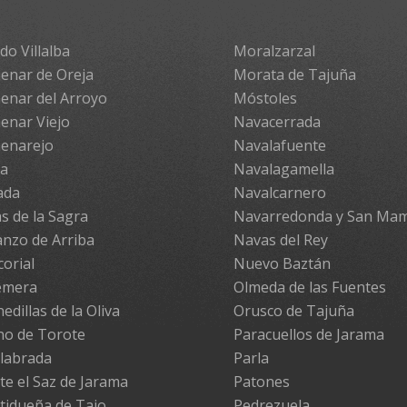
do Villalba
Moralzarzal
enar de Oreja
Morata de Tajuña
enar del Arroyo
Móstoles
enar Viejo
Navacerrada
enarejo
Navalafuente
pa
Navalagamella
ada
Navalcarnero
s de la Sagra
Navarredonda y San Ma
nzo de Arriba
Navas del Rey
corial
Nuevo Baztán
emera
Olmeda de las Fuentes
edillas de la Oliva
Orusco de Tajuña
no de Torote
Paracuellos de Jarama
labrada
Parla
te el Saz de Jarama
Patones
tidueña de Tajo
Pedrezuela