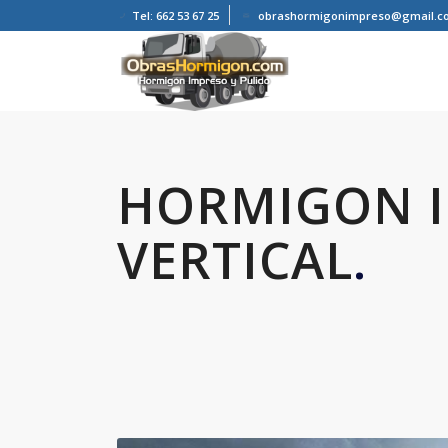
Tel: 662 53 67 25
obrashormigonimpreso@gmail.c
HORMIGON 
VERTICAL
.