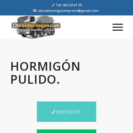
Tel: 662 53 67 25
obrashormigonimpreso@gmail.com
HORMIGÓN
PULIDO
.
662536725