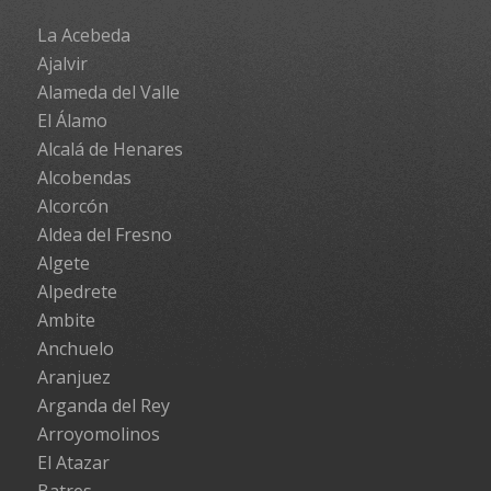
La Acebeda
Ajalvir
Alameda del Valle
El Álamo
Alcalá de Henares
Alcobendas
Alcorcón
Aldea del Fresno
Algete
Alpedrete
Ambite
Anchuelo
Aranjuez
Arganda del Rey
Arroyomolinos
El Atazar
Batres