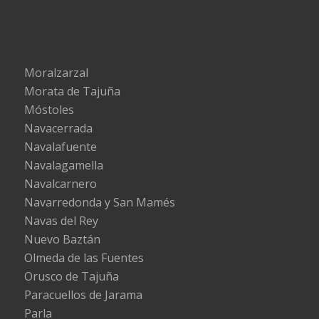
Moralzarzal
Morata de Tajuña
Móstoles
Navacerrada
Navalafuente
Navalagamella
Navalcarnero
Navarredonda y San Mamés
Navas del Rey
Nuevo Baztán
Olmeda de las Fuentes
Orusco de Tajuña
Paracuellos de Jarama
Parla